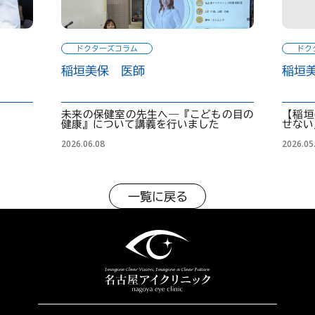
ドクターズコラム
ドク
稲垣美保 医師
稲垣
未来の保健室の先生へ―『こどもの目の
【稲垣
健康』について講義を行いました
せない
2026.06.08
2026.05
一覧に戻る