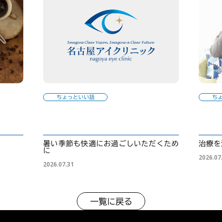
ちょっといい話
ち
暑い季節も快適にお過ごしいただくため
治療を
に
2026.07
2026.07.31
一覧に戻る