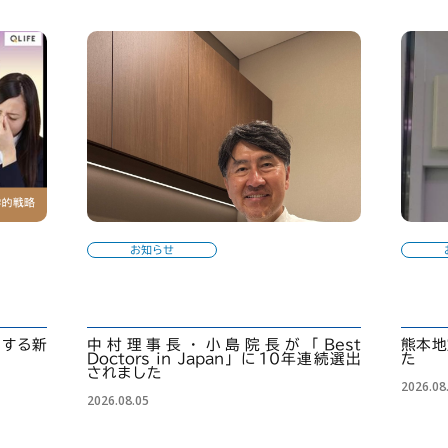
お知らせ
くする新
中村理事長・小島院長が「Best
熊本地
Doctors in Japan」に10年連続選出
た
されました
2026.08
2026.08.05