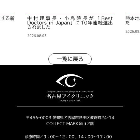
くする新
中村理事長・小島院長が「Best
熊本地
Doctors in Japan」に10年連続選出
た
されました
2026.08
2026.08.05
一覧に戻る
〒456-0003 愛知県名古屋市熱田区波寄町24-14
COLLECT MARK金山 2階
診療時間／9：00～12：00、14：00～17：00