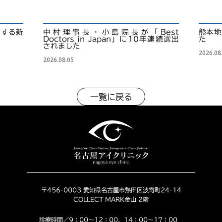
くする新
中村理事長・小島院長が「Best
熊本地
Doctors in Japan」に10年連続選出
た
されました
2026.08
2026.08.05
一覧に戻る
〒456-0003 愛知県名古屋市熱田区波寄町24-14
COLLECT MARK金山 2階
診療時間／9：00～12：00、14：00～17：00