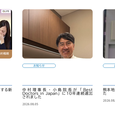
お知らせ
くする新
中村理事長・小島院長が「Best
熊本地
Doctors in Japan」に10年連続選出
た
されました
2026.08
2026.08.05