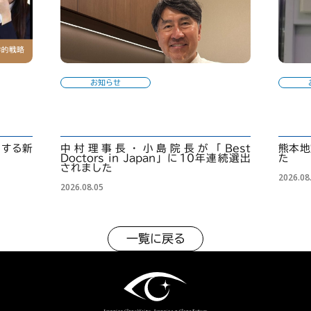
お知らせ
くする新
中村理事長・小島院長が「Best
熊本地
Doctors in Japan」に10年連続選出
た
されました
2026.08
2026.08.05
一覧に戻る