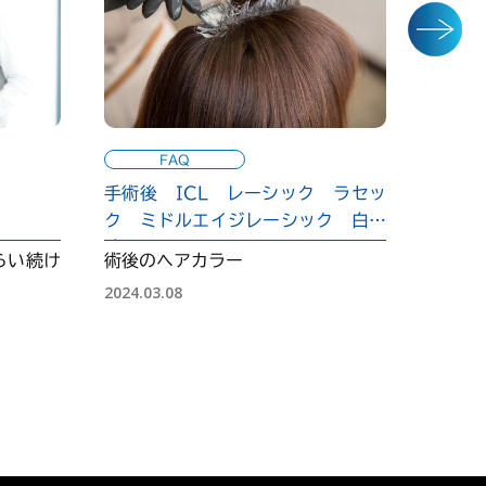
FAQ
手術後 ICL レーシック ラセッ
手術当
ク ミドルエイジレーシック 白内
ック 
障
シック
らい続け
術後のヘアカラー
手術当
2024.03.08
2024.01