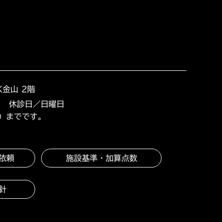
K金山 2階
0
休診日／日曜日
0）までです。
依頼
施設基準・加算点数
針