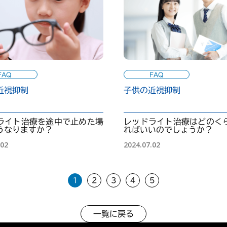
FAQ
FAQ
近視抑制
子供の近視抑制
ライト治療を途中で止めた場
レッドライト治療はどのく
うなりますか？
ればいいのでしょうか？
.02
2024.07.02
1
2
3
4
5
一覧に戻る